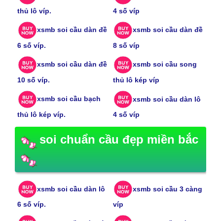
thủ lô víp.
4 số víp
xsmb soi cầu dàn đề
xsmb soi cầu dàn đề
6 số víp.
8 số víp
xsmb soi cầu dàn đề
xsmb soi cầu song
10 số víp.
thủ lô kép víp
xsmb soi cầu bạch
xsmb soi cầu dàn lô
thủ lô kép víp.
4 số víp
soi chuẩn cầu đẹp miền bắc
xsmb soi cầu dàn lô
xsmb soi cầu 3 càng
6 số víp.
víp