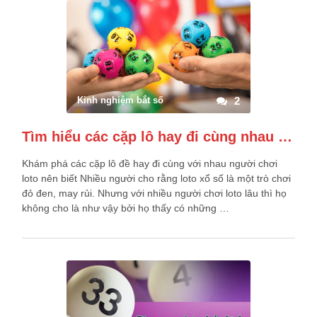
Kinh nghiệm bắt số
2
Tìm hiểu các cặp lô hay đi cùng nhau người chơi cần biết
Khám phá các cặp lô đề hay đi cùng với nhau người chơi
loto nên biết Nhiều người cho rằng loto xổ số là một trò chơi
đỏ đen, may rủi. Nhưng với nhiều người chơi loto lâu thì họ
không cho là như vậy bởi họ thấy có những …