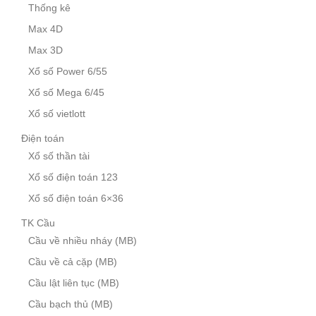
Thống kê
Max 4D
Max 3D
Xổ số Power 6/55
Xổ số Mega 6/45
Xổ số vietlott
Điện toán
Xổ số thần tài
Xổ số điện toán 123
Xổ số điện toán 6×36
TK Cầu
Cầu về nhiều nháy (MB)
Cầu về cả cặp (MB)
Cầu lật liên tục (MB)
Cầu bạch thủ (MB)