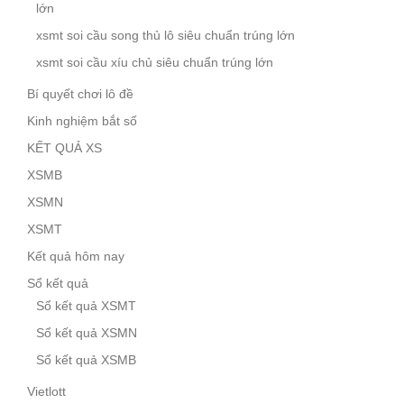
lớn
xsmt soi cầu song thủ lô siêu chuẩn trúng lớn
xsmt soi cầu xíu chủ siêu chuẩn trúng lớn
Bí quyết chơi lô đề
Kinh nghiệm bắt số
KẾT QUẢ XS
XSMB
XSMN
XSMT
Kết quả hôm nay
Sổ kết quả
Sổ kết quả XSMT
Sổ kết quả XSMN
Sổ kết quả XSMB
Vietlott