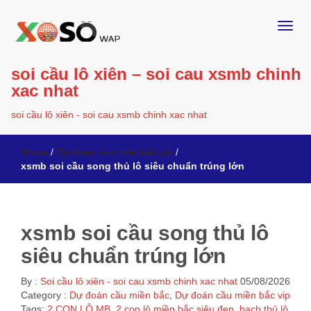
soi cầu lô xiên – soi cau xsmb chinh
xac nhat
soi cầu lô xiên - soi cau xsmb chinh xac nhat
Home
/
Dự đoán cầu miền bắc vip
/
xsmb soi cầu song thủ lô siêu chuẩn trúng lớn
xsmb soi cầu song thủ lô
siêu chuẩn trúng lớn
By :
Soi cầu lô xiên - soi cau xsmb chinh xac nhat
05/08/2026
Category :
Dự đoán cầu miền bắc
,
Dự đoán cầu miền bắc vip
Tags:
2 CON LÔ MB
,
2 con lô miền bắc siêu đẹp
,
bạch thủ lô