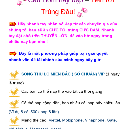
Trúng Đầu!
Hãy nhanh tay nhận số đẹp từ các chuyên gia của
chúng tôi bạn sẽ ăn CỰC TO, trúng CỰC ĐẬM. Nhanh
tay đặt chỗ trên THUYỀN LỚN, để vào bờ ngay trong
chiều nay bạn nhé !
Đây là một phương pháp giúp bạn giải quyết
nhanh vấn đề tài chính của mình ngay bây giờ.
SONG THỦ LÔ MIỀN BẮC ( SỐ CHUẨN) VIP
(1 ngày
là trúng)
Các bạn có thể nạp thẻ vào tất cả thời giang
Có thể nạp cộng dồn, bao nhiêu cái nạp bấy nhiêu lần
(Ví dụ 8 cái 500k nạp 8 lần)
Mạng thẻ cào:
Viettel, Mobiphone, Vinaphone, Gate,