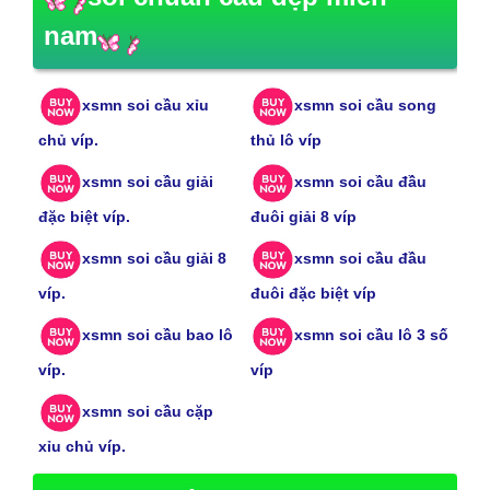
nam
xsmn soi cầu xỉu
xsmn soi cầu song
chủ víp.
thủ lô víp
xsmn soi cầu giải
xsmn soi cầu đầu
đặc biệt víp.
đuôi giải 8 víp
xsmn soi cầu giải 8
xsmn soi cầu đầu
víp.
đuôi đặc biệt víp
xsmn soi cầu bao lô
xsmn soi cầu lô 3 số
víp.
víp
xsmn soi cầu cặp
xỉu chủ víp.