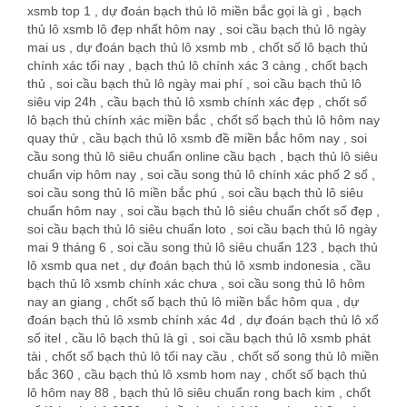
xsmb top 1 , dự đoán bạch thủ lô miền bắc gọi là gì , bạch
thủ lô xsmb lô đẹp nhất hôm nay , soi cầu bạch thủ lô ngày
mai us , dự đoán bạch thủ lô xsmb mb , chốt số lô bạch thủ
chính xác tối nay , bạch thủ lô chính xác 3 càng , chốt bạch
thủ , soi cầu bạch thủ lô ngày mai phí , soi cầu bạch thủ lô
siêu vip 24h , cầu bạch thủ lô xsmb chính xác đẹp , chốt số
lô bạch thủ chính xác miền bắc , chốt số bạch thủ lô hôm nay
quay thử , cầu bạch thủ lô xsmb đề miền bắc hôm nay , soi
cầu song thủ lô siêu chuẩn online cầu bạch , bạch thủ lô siêu
chuẩn vip hôm nay , soi cầu song thủ lô chính xác phố 2 số ,
soi cầu song thủ lô miền bắc phú , soi cầu bạch thủ lô siêu
chuẩn hôm nay , soi cầu bạch thủ lô siêu chuẩn chốt số đẹp ,
soi cầu bạch thủ lô siêu chuẩn loto , soi cầu bạch thủ lô ngày
mai 9 tháng 6 , soi cầu song thủ lô siêu chuẩn 123 , bạch thủ
lô xsmb qua net , dự đoán bạch thủ lô xsmb indonesia , cầu
bạch thủ lô xsmb chính xác chưa , soi cầu song thủ lô hôm
nay an giang , chốt số bạch thủ lô miền bắc hôm qua , dự
đoán bạch thủ lô xsmb chính xác 4d , dự đoán bạch thủ lô xổ
số itel , cầu lô bạch thủ là gì , soi cầu bạch thủ lô xsmb phát
tài , chốt số bạch thủ lô tối nay cầu , chốt số song thủ lô miền
bắc 360 , cầu bạch thủ lô xsmb hom nay , chốt số bạch thủ
lô hôm nay 88 , bạch thủ lô siêu chuẩn rong bach kim , chốt