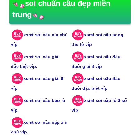
soi chuẩn cầu đẹp miền
trung
xsmt soi cầu xỉu chủ
xsmt soi cầu song
víp.
thủ lô víp
xsmt soi cầu giải
xsmt soi cầu đầu
đặc biệt víp.
đuôi giải 8 víp
xsmt soi cầu giải 8
xsmt soi cầu đầu
víp.
đuôi đặc biệt víp
xsmt soi cầu bao lô
xsmt soi cầu lô 3 số
víp.
víp
xsmt soi cầu cặp xỉu
chủ víp.