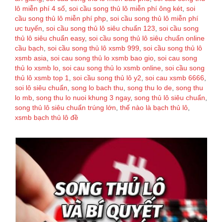
lô miễn phí 4 số
,
soi cầu song thủ lô miễn phí ông két
,
soi
cầu song thủ lô miễn phí php
,
soi cầu song thủ lô miễn phí
ưc tuyến
,
soi cầu song thủ lô siêu chuẩn 123
,
soi cầu song
thủ lô siêu chuẩn easy
,
soi cầu song thủ lô siêu chuẩn online
cầu bạch
,
soi cầu song thủ lô xsmb 999
,
soi cầu song thủ lô
xsmb asia
,
soi cau song thủ lo xsmb bao gio
,
soi cau song
thủ lo xsmb lo
,
soi cau song thủ lo xsmb online
,
soi cầu song
thủ lô xsmb top 1
,
soi cầu song thủ lô y2
,
soi cau xsmb 6666
,
soi lô siêu chuẩn
,
song lo bach thu
,
song thu lo de
,
song thu
lo mb
,
song thu lo nuoi khung 3 ngay
,
song thủ lô siêu chuẩn
,
song thủ lô siêu chuẩn trúng lớn
,
thế nào là bạch thủ lô
,
xsmb bạch thủ lô đề