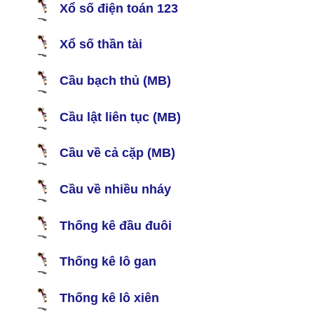
Xổ số điện toán 123
Xổ số thần tài
Cầu bạch thủ (MB)
Cầu lật liên tục (MB)
Cầu về cả cặp (MB)
Cầu về nhiều nháy
Thống kê đầu đuôi
Thống kê lô gan
Thống kê lô xiên