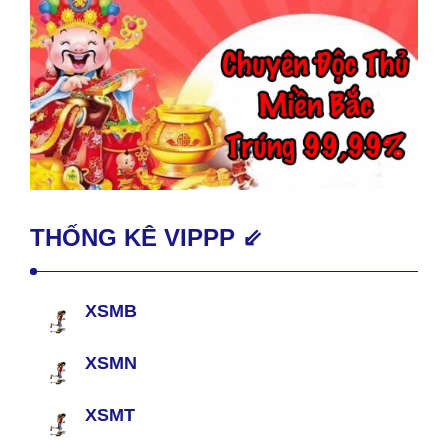
THỐNG KÊ VIPPP ⇙
XSMB
XSMN
XSMT