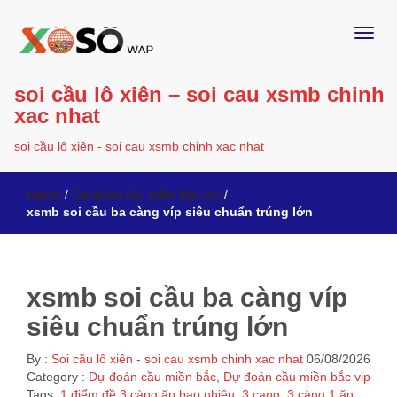
soi cầu lô xiên – soi cau xsmb chinh
xac nhat
soi cầu lô xiên - soi cau xsmb chinh xac nhat
Home
/
Dự đoán cầu miền bắc vip
/
xsmb soi cầu ba càng víp siêu chuẩn trúng lớn
xsmb soi cầu ba càng víp
siêu chuẩn trúng lớn
By :
Soi cầu lô xiên - soi cau xsmb chinh xac nhat
06/08/2026
Category :
Dự đoán cầu miền bắc
,
Dự đoán cầu miền bắc vip
Tags:
1 điểm đề 3 càng ăn bao nhiêu
,
3 cang
,
3 càng 1 ăn