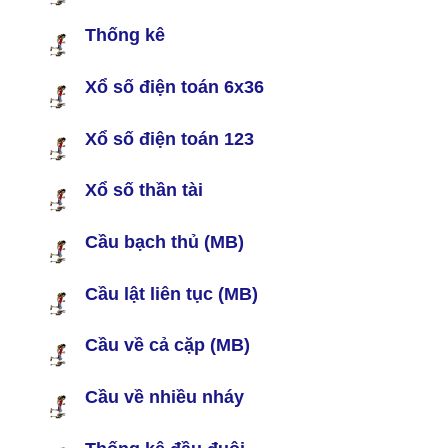
Thống kê
Xổ số điện toán 6x36
Xổ số điện toán 123
Xổ số thần tài
Cầu bạch thủ (MB)
Cầu lật liên tục (MB)
Cầu về cả cặp (MB)
Cầu về nhiều nháy