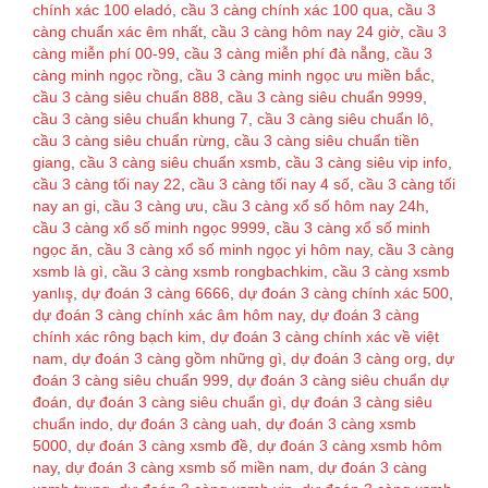
chính xác 100 eladó
,
cầu 3 càng chính xác 100 qua
,
cầu 3
càng chuẩn xác êm nhất
,
cầu 3 càng hôm nay 24 giờ
,
cầu 3
càng miễn phí 00-99
,
cầu 3 càng miễn phí đà nẵng
,
cầu 3
càng minh ngọc rồng
,
cầu 3 càng minh ngọc ưu miền bắc
,
cầu 3 càng siêu chuẩn 888
,
cầu 3 càng siêu chuẩn 9999
,
cầu 3 càng siêu chuẩn khung 7
,
cầu 3 càng siêu chuẩn lô
,
cầu 3 càng siêu chuẩn rừng
,
cầu 3 càng siêu chuẩn tiền
giang
,
cầu 3 càng siêu chuẩn xsmb
,
cầu 3 càng siêu vip info
,
cầu 3 càng tối nay 22
,
cầu 3 càng tối nay 4 số
,
cầu 3 càng tối
nay an gi
,
cầu 3 càng ưu
,
cầu 3 càng xổ số hôm nay 24h
,
cầu 3 càng xổ số minh ngọc 9999
,
cầu 3 càng xổ số minh
ngọc ăn
,
cầu 3 càng xổ số minh ngọc yi hôm nay
,
cầu 3 càng
xsmb là gì
,
cầu 3 càng xsmb rongbachkim
,
cầu 3 càng xsmb
yanlış
,
dự đoán 3 càng 6666
,
dự đoán 3 càng chính xác 500
,
dự đoán 3 càng chính xác âm hôm nay
,
dự đoán 3 càng
chính xác rông bạch kim
,
dự đoán 3 càng chính xác về việt
nam
,
dự đoán 3 càng gồm những gì
,
dự đoán 3 càng org
,
dự
đoán 3 càng siêu chuẩn 999
,
dự đoán 3 càng siêu chuẩn dự
đoán
,
dự đoán 3 càng siêu chuẩn gì
,
dự đoán 3 càng siêu
chuẩn indo
,
dự đoán 3 càng uah
,
dự đoán 3 càng xsmb
5000
,
dự đoán 3 càng xsmb đề
,
dự đoán 3 càng xsmb hôm
nay
,
dự đoán 3 càng xsmb số miền nam
,
dự đoán 3 càng