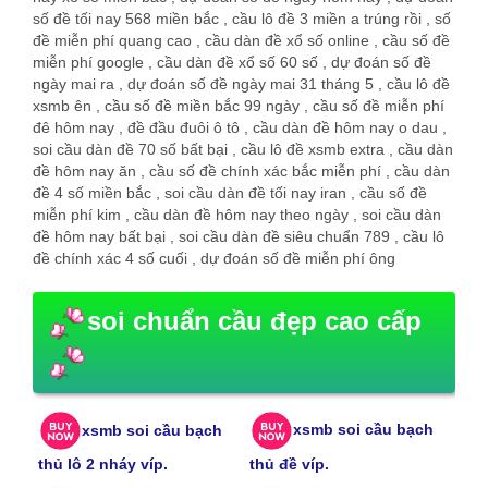
số đề tối nay 568 miền bắc , cầu lô đề 3 miền a trúng rồi , số
đề miễn phí quang cao , cầu dàn đề xổ số online , cầu số đề
miễn phí google , cầu dàn đề xổ số 60 số , dự đoán số đề
ngày mai ra , dự đoán số đề ngày mai 31 tháng 5 , cầu lô đề
xsmb ên , cầu số đề miền bắc 99 ngày , cầu số đề miễn phí
đê hôm nay , đề đầu đuôi ô tô , cầu dàn đề hôm nay o dau ,
soi cầu dàn đề 70 số bất bại , cầu lô đề xsmb extra , cầu dàn
đề hôm nay ăn , cầu số đề chính xác bắc miễn phí , cầu dàn
đề 4 số miền bắc , soi cầu dàn đề tối nay iran , cầu số đề
miễn phí kim , cầu dàn đề hôm nay theo ngày , soi cầu dàn
đề hôm nay bất bại , soi cầu dàn đề siêu chuẩn 789 , cầu lô
đề chính xác 4 số cuối , dự đoán số đề miễn phí ông
soi chuẩn cầu đẹp cao cấp
xsmb soi cầu bạch
xsmb soi cầu bạch
thủ lô 2 nháy víp.
thủ đề víp.