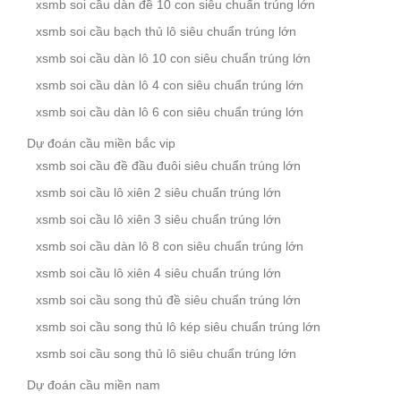
xsmb soi cầu dàn đề 10 con siêu chuẩn trúng lớn
xsmb soi cầu bạch thủ lô siêu chuẩn trúng lớn
xsmb soi cầu dàn lô 10 con siêu chuẩn trúng lớn
xsmb soi cầu dàn lô 4 con siêu chuẩn trúng lớn
xsmb soi cầu dàn lô 6 con siêu chuẩn trúng lớn
Dự đoán cầu miền bắc vip
xsmb soi cầu đề đầu đuôi siêu chuẩn trúng lớn
xsmb soi cầu lô xiên 2 siêu chuẩn trúng lớn
xsmb soi cầu lô xiên 3 siêu chuẩn trúng lớn
xsmb soi cầu dàn lô 8 con siêu chuẩn trúng lớn
xsmb soi cầu lô xiên 4 siêu chuẩn trúng lớn
xsmb soi cầu song thủ đề siêu chuẩn trúng lớn
xsmb soi cầu song thủ lô kép siêu chuẩn trúng lớn
xsmb soi cầu song thủ lô siêu chuẩn trúng lớn
Dự đoán cầu miền nam