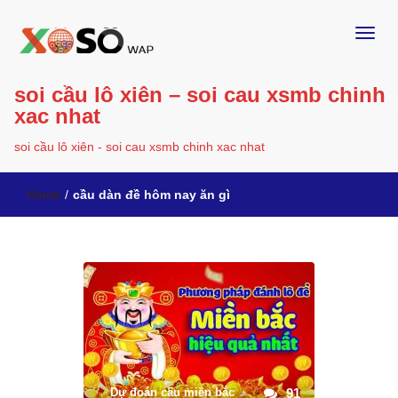
soi cầu lô xiên – soi cau xsmb chinh
xac nhat
soi cầu lô xiên - soi cau xsmb chinh xac nhat
Home
/
cầu dàn đề hôm nay ăn gì
Dự đoán cầu miền bắc
91