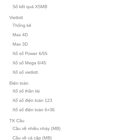
Sổ kết quả XSMB
Vietlott
Thống kê
Max 4D
Max 3D
Xổ số Power 6/55
Xổ số Mega 6/45
Xổ số vietlott
Điện toán
Xổ số thần tài
Xổ số điện toán 123
Xổ số điện toán 6×36
TK Cầu
Cầu về nhiều nháy (MB)
Cầu về cả cặp (MB)