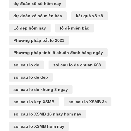
dự đoán xổ số hôm nay
dự đoán xổ số miền bắc
kết quả xổ số
Lô đẹp hôm nay
lô đề miền bắc
Phương pháp bắt lô 2021
Phương pháp tính lô chuẩn đánh hàng ngày
soi cau lo de
soi cau lo de chuan 668
soi cau lo de dep
soi cau lo de khung 3 ngay
soi cau lo kep XSMB
soi cau lo XSMB 3s
soi cau lo XSMB 16 nhay hom nay
soi cau lo XSMB hom nay