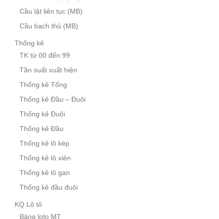
Cầu lật liên tục (MB)
Cầu bạch thủ (MB)
Thống kê
TK từ 00 đến 99
Tần suất xuất hiện
Thống kê Tổng
Thống kê Đầu – Đuôi
Thống kê Đuôi
Thống kê Đầu
Thống kê lô kép
Thống kê lô xiên
Thống kê lô gan
Thống kê đầu đuôi
KQ Lô tô
Bảng loto MT