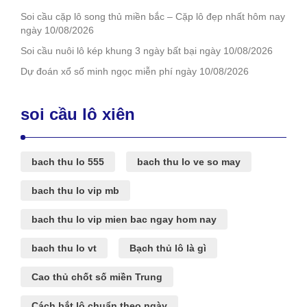
Soi cầu cặp lô song thủ miền bắc – Cặp lô đẹp nhất hôm nay
ngày 10/08/2026
Soi cầu nuôi lô kép khung 3 ngày bất bại ngày 10/08/2026
Dự đoán xổ số minh ngọc miễn phí ngày 10/08/2026
soi cầu lô xiên
bach thu lo 555
bach thu lo ve so may
bach thu lo vip mb
bach thu lo vip mien bac ngay hom nay
bach thu lo vt
Bạch thủ lô là gì
Cao thủ chốt số miền Trung
Cách bắt lô chuẩn theo ngày