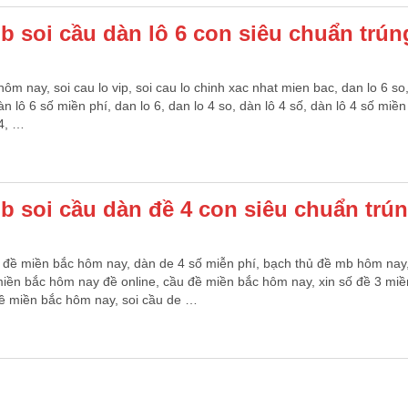
b soi cầu dàn lô 6 con siêu chuẩn trún
hôm nay, soi cau lo vip, soi cau lo chinh xac nhat mien bac, dan lo 6 so
àn lô 6 số miền phí, dan lo 6, dan lo 4 so, dàn lô 4 số, dàn lô 4 số miền
 4, …
b soi cầu dàn đề 4 con siêu chuẩn trú
u đề miền bắc hôm nay, dàn de 4 số miễn phí, bạch thủ đề mb hôm nay,
miền bắc hôm nay đề online, cầu đề miền bắc hôm nay, xin số đề 3 miề
ề miền bắc hôm nay, soi cầu de …