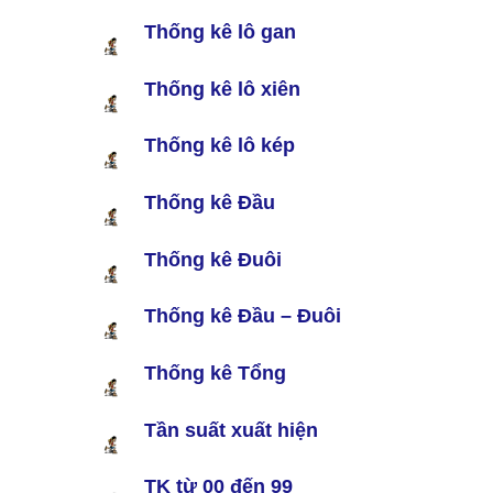
Thống kê lô gan
Thống kê lô xiên
Thống kê lô kép
Thống kê Đầu
Thống kê Đuôi
Thống kê Đầu – Đuôi
Thống kê Tổng
Tần suất xuất hiện
TK từ 00 đến 99