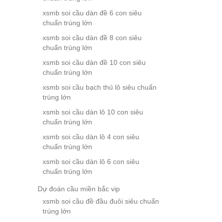
xsmb soi cầu dàn đề 6 con siêu
chuẩn trúng lớn
xsmb soi cầu dàn đề 8 con siêu
chuẩn trúng lớn
xsmb soi cầu dàn đề 10 con siêu
chuẩn trúng lớn
xsmb soi cầu bạch thủ lô siêu chuẩn
trúng lớn
xsmb soi cầu dàn lô 10 con siêu
chuẩn trúng lớn
xsmb soi cầu dàn lô 4 con siêu
chuẩn trúng lớn
xsmb soi cầu dàn lô 6 con siêu
chuẩn trúng lớn
Dự đoán cầu miền bắc vip
xsmb soi cầu đề đầu đuôi siêu chuẩn
trúng lớn