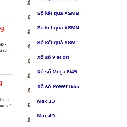
Sổ kết quả XSMB
ng
Sổ kết quả XSMN
Sổ kết quả XSMT
miền
oi cầu
Xổ số vietlott
Xổ số Mega 6/45
g
Xổ số Power 6/55
ì, soi
Max 3D
dan lo 4
Max 4D