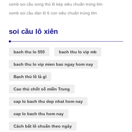
xsmb soi cầu song thủ lô kép siêu chuẩn trúng lớn
xsmb soi cầu dàn lô 6 con siêu chuẩn trúng lớn
soi cầu lô xiên
bach thu lo 555
bach thu lo vip mb
bach thu lo vip mien bac ngay hom nay
Bạch thủ lô là gì
Cao thủ chốt số miền Trung
cap lo bach thu dep nhat hom nay
cap lo bach thu hom nay
Cách bắt lô chuẩn theo ngày