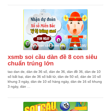
Dự đoán cầu miền bắc
195
xsmb soi cầu dàn đề 8 con siêu
chuẩn trúng lớn
tao dan de, dàn de 36 số, dàn de 36, dàn đề 36, dàn de 10
số bất bại, dàn de 36 số bất tử, dàn de 50 số, dàn de 10 số
khung 3 ngày, dàn de 10 số hàng ngày, dàn de 16 số khung
3 ngày, dàn …