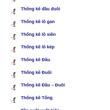
Thống kê đầu đuôi
Thống kê lô gan
Thống kê lô xiên
Thống kê lô kép
Thống kê Đầu
Thống kê Đuôi
Thống kê Đầu – Đuôi
Thống kê Tổng