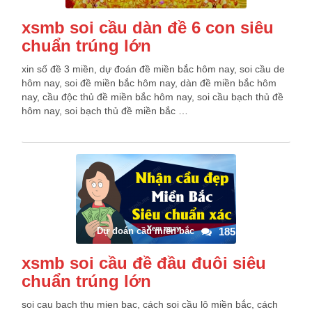
xsmb soi cầu dàn đề 6 con siêu
chuẩn trúng lớn
xin số đề 3 miền, dự đoán đề miền bắc hôm nay, soi cầu de
hôm nay, soi đề miền bắc hôm nay, dàn đề miền bắc hôm
nay, cầu độc thủ đề miền bắc hôm nay, soi cầu bạch thủ đề
hôm nay, soi bạch thủ đề miền bắc …
Dự đoán cầu miền bắc
185
xsmb soi cầu đề đầu đuôi siêu
chuẩn trúng lớn
soi cau bach thu mien bac, cách soi cầu lô miền bắc, cách