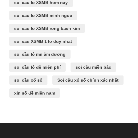
soi cau lo XSMB hom nay
soi cau lo XSMB minh ngoc
soi cau lo XSMB rong bach kim
soi cau XSMB 1 lo duy nhat
soi cầu lô mn âm dương
soi cầu lô đề miễn phí
soi cầu miền bắc
soi cầu xổ số
Soi cầu xổ số chính xác nhất
xin số đề miền nam