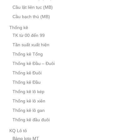
Cầu lật liên tục (MB)
Cầu bạch thủ (MB)
Thống kê
TK từ 00 đến 99
Tần suất xuất hiện
Thống kê Tổng
Thống kê Đầu – Đuôi
Thống kê Đuôi
Thống kê Đầu
Thống kê lô kép
Thống kê lô xiên
Thống kê lô gan
Thống kê đầu đuôi
KQ Lô tô
Bảng loto MT