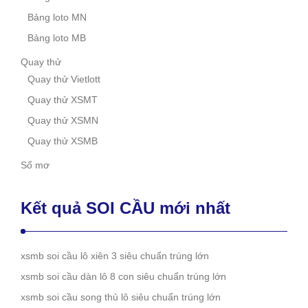
Bảng loto MN
Bảng loto MB
Quay thử
Quay thử Vietlott
Quay thử XSMT
Quay thử XSMN
Quay thử XSMB
Sổ mơ
Kết quả SOI CẦU mới nhất
xsmb soi cầu lô xiên 3 siêu chuẩn trúng lớn
xsmb soi cầu dàn lô 8 con siêu chuẩn trúng lớn
xsmb soi cầu song thủ lô siêu chuẩn trúng lớn