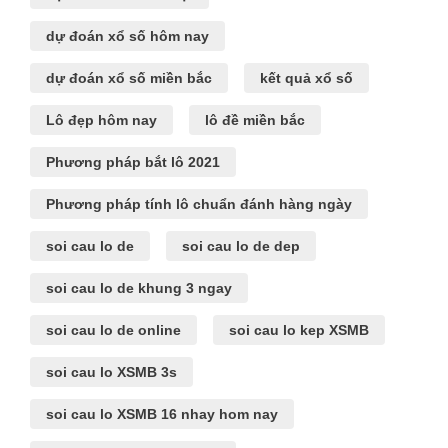
dự đoán xổ số hôm nay
dự đoán xổ số miền bắc
kết quả xổ số
Lô đẹp hôm nay
lô đề miền bắc
Phương pháp bắt lô 2021
Phương pháp tính lô chuẩn đánh hàng ngày
soi cau lo de
soi cau lo de dep
soi cau lo de khung 3 ngay
soi cau lo de online
soi cau lo kep XSMB
soi cau lo XSMB 3s
soi cau lo XSMB 16 nhay hom nay