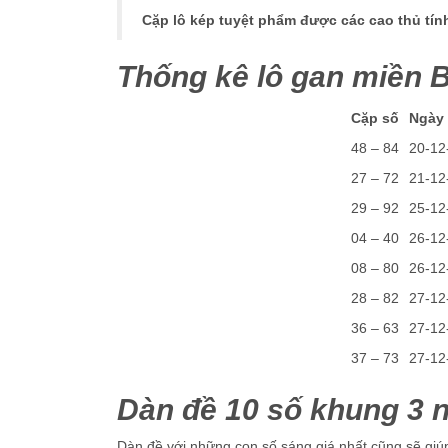
Cặp lô kép tuyệt phẩm được các cao thủ tín
Thống kê lô gan miền 
Cặp số
Ngày 
48 – 84
20-12
27 – 72
21-12
29 – 92
25-12
04 – 40
26-12
08 – 80
26-12
28 – 82
27-12
36 – 63
27-12
37 – 73
27-12
Dàn đề 10 số khung 3 
Dàn đề với những con số sáng giá nhất cũng sẽ giú