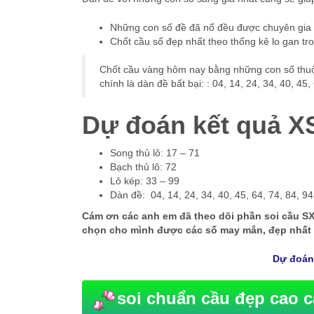
Những con số đề đã nổ đều được chuyên gia 
Chốt cầu số đẹp nhất theo thống kê lo gan tro
Chốt cầu vàng hôm nay bằng những con số thuộc
chính là dàn đề bất bại: : 04, 14, 24, 34, 40, 45,
Dự đoán kết quả 
Song thủ lô: 17 – 71
Bạch thủ lô: 72
Lô kép: 33 – 99
Dàn đề: 04, 14, 24, 34, 40, 45, 64, 74, 84, 94
Cám ơn các anh em đã theo dõi phần soi cầu S
chọn cho mình được các số may mắn, đẹp nhất
Dự đoán
soi chuẩn cầu đẹp cao 