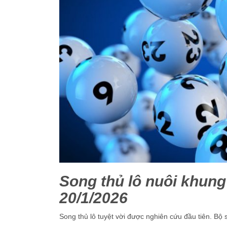
Song thủ lô nuôi khun
20/1/2026
Song thủ lô tuyệt vời được nghiên cứu đầu tiên. Bộ 