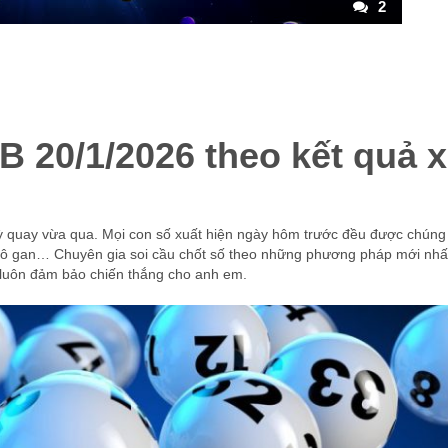
2
 20/1/2026 theo kết quả 
 quay vừa qua. Mọi con số xuất hiện ngày hôm trước đều được chúng 
, lô gan… Chuyên gia soi cầu chốt số theo những phương pháp mới nhấ
 luôn đảm bảo chiến thắng cho anh em.