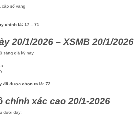
 cặp số vàng.
y chính là: 17 – 71
gày 20/1/2026 – XSMB 20/1/2026
ủ sáng giá kỳ này.
ua.
ớ.
y đã được chọn ra là: 72
 chính xác cao 20/1-2026
ầu dưới đây: