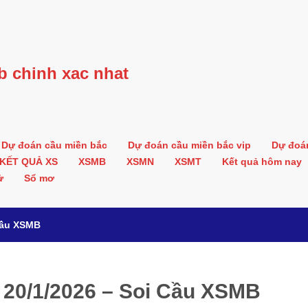
mb chinh xac nhat
Dự đoán cầu miền bắc
Dự đoán cầu miền bắc vip
Dự đoá
KẾT QUẢ XS
XSMB
XSMN
XSMT
Kết quả hôm nay
ử
Sổ mơ
Cầu XSMB
 20/1/2026 – Soi Cầu XSMB