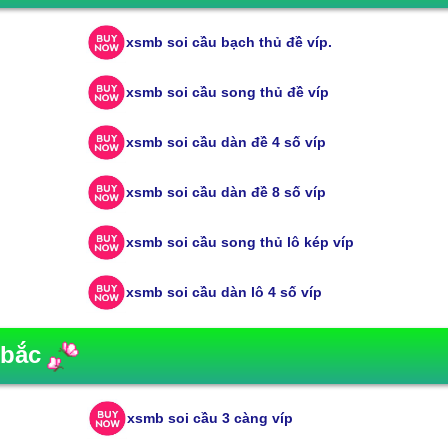
xsmb soi cầu bạch thủ đề víp.
xsmb soi cầu song thủ đề víp
xsmb soi cầu dàn đề 4 số víp
xsmb soi cầu dàn đề 8 số víp
xsmb soi cầu song thủ lô kép víp
xsmb soi cầu dàn lô 4 số víp
 bắc
xsmb soi cầu 3 càng víp