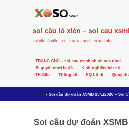
soi cầu lô xiên – soi cau xs
soi cầu lô xiên - soi cau xsmb chinh xac nhat
TRANG CHỦ – soi cau xsmb chinh xac nhat
Bí quyết chơi lô đề
Kinh nghiệm bắt số
TK Cầu
Thống kê
KQ Lô tô
Quay th
Home
/
Soi cầu dự đoán XSMB 20/1/2026 – Soi 
Soi cầu dự đoán XSMB