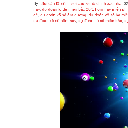
By :
Soi cầu lô xiên - soi cau xsmb chinh xac nhat
02
nay
,
dự đoán lô đề miền bắc 20/1 hôm nay miễn phí
đề
,
dự đoán xổ số âm dương
,
dự đoán xổ số ba mi
dự đoán xổ số hôm nay
,
dự đoán xổ số miền bắc
,
d