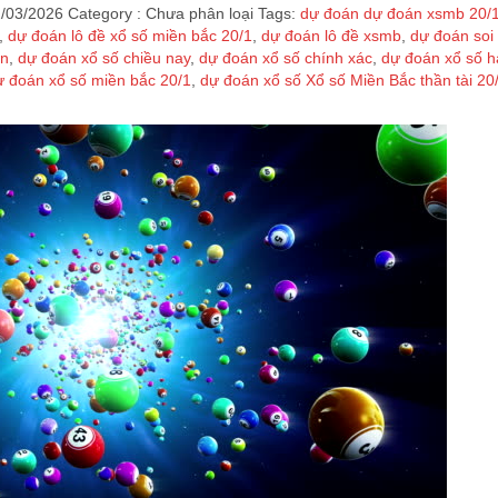
/03/2026
Category : Chưa phân loại
Tags:
dự đoán dự đoán xsmb 20/
,
dự đoán lô đề xổ số miền bắc 20/1
,
dự đoán lô đề xsmb
,
dự đoán soi 
ền
,
dự đoán xổ số chiều nay
,
dự đoán xổ số chính xác
,
dự đoán xổ số h
ự đoán xổ số miền bắc 20/1
,
dự đoán xổ số Xổ số Miền Bắc thần tài 20