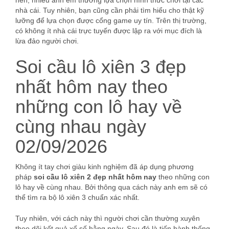
nên, nhiều anh em thường lựa chọn hình thức chơi tại các
nhà cái. Tuy nhiên, bạn cũng cần phải tìm hiểu cho thật kỹ
lưỡng để lựa chọn được cổng game uy tín. Trên thị trường,
có không ít nhà cái trực tuyến được lập ra với mục đích là
lừa đảo người chơi.
Soi cầu lô xiên 3 đẹp
nhất hôm nay theo
những con lô hay về
cùng nhau ngày
02/09/2026
Không ít tay chơi giàu kinh nghiệm đã áp dụng phương
pháp
soi cầu
lô xiên 2 đẹp nhất hôm nay
theo những con
lô hay về cùng nhau. Bởi thông qua cách này anh em sẽ có
thể tìm ra bộ lô xiên 3 chuẩn xác nhất.
Tuy nhiên, với cách này thì người chơi cần thường xuyên
theo dõi kết quả xổ số hằng ngày. Sau đó là tiến hành thống