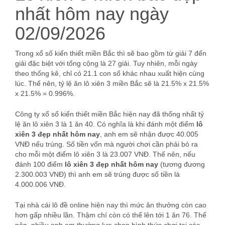
nhất hôm nay ngày
02/09/2026
Trong xổ số kiến thiết miền Bắc thì sẽ bao gồm từ giải 7 đến
giải đặc biệt với tổng cộng là 27 giải. Tuy nhiên, mỗi ngày
theo thống kê, chỉ có 21.1 con số khác nhau xuất hiện cùng
lúc. Thế nên, tỷ lệ ăn lô xiên 3 miền Bắc sẽ là 21.5% x 21.5%
x 21.5% = 0.996%.
Công ty xổ số kiến thiết miền Bắc hiện nay đã thống nhất tỷ
lệ ăn lô xiên 3 là 1 ăn 40. Có nghĩa là khi đánh một điểm
lô
xiên 3 đẹp nhất hôm nay
, anh em sẽ nhận được 40.005
VNĐ nếu trúng. Số tiền vốn mà người chơi cần phải bỏ ra
cho mỗi một điểm lô xiên 3 là 23.007 VNĐ. Thế nên, nếu
đánh 100 điểm
lô xiên 3 đẹp nhất hôm nay
(tương đương
2.300.003 VNĐ) thì anh em sẽ trúng được số tiền là
4.000.006 VNĐ.
Tại nhà cái lô đề online hiện nay thì mức ăn thưởng còn cao
hơn gấp nhiều lần. Thậm chí còn có thể lên tới 1 ăn 76. Thế