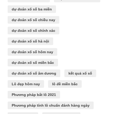
dự đoán xổ số ba miền
dự đoán xổ số chiều nay
dự đoán xổ số chính xác
dự đoán xổ số hà nội
dự đoán xổ số hôm nay
dự đoán xổ số miền bắc
dự đoán xổ số âm dương
kết quả xổ số
Lô đẹp hôm nay
lô đề miền bắc
Phương pháp bắt lô 2021
Phương pháp tính lô chuẩn đánh hàng ngày