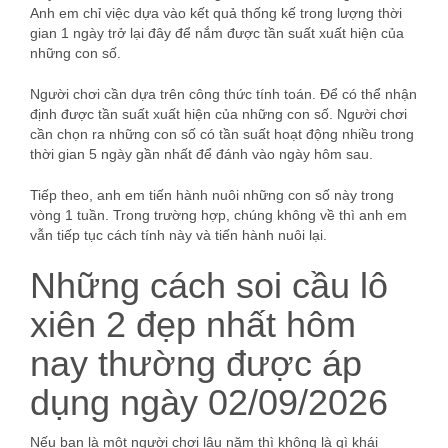
Anh em chỉ việc dựa vào kết quả thống kế trong lượng thời
gian 1 ngày trở lại đây để nắm được tần suất xuất hiện của
những con số.
Người chơi cần dựa trên công thức tính toán. Để có thể nhận
định được tần suất xuất hiện của những con số. Người chơi
cần chọn ra những con số có tần suất hoạt động nhiều trong
thời gian 5 ngày gần nhất để đánh vào ngày hôm sau.
Tiếp theo, anh em tiến hành nuôi những con số này trong
vòng 1 tuần. Trong trường hợp, chúng không về thì anh em
vẫn tiếp tục cách tính này và tiến hành nuôi lại.
Những cách soi cầu lô
xiên 2 đẹp nhất hôm
nay thường được áp
dụng ngày 02/09/2026
Nếu bạn là một người chơi lâu năm thì không là gì khái