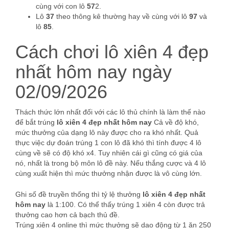
cùng với con lô
57
2.
Lô
37
theo thông kê thường hay về cùng với lô
97
và
lô
85
.
Cách chơi lô xiên 4 đẹp
nhất hôm nay ngày
02/09/2026
Thách thức lớn nhất đối với các lô thủ chính là làm thế nào
để bắt trúng
lô xiên 4 đẹp nhất hôm nay
Cả về độ khó,
mức thưởng của dạng lô này được cho ra khó nhất. Quả
thực việc dự đoán trúng 1 con lô đã khó thì tính được 4 lô
cùng về sẽ có độ khó x4. Tuy nhiên cái gì cũng có giá của
nó, nhất là trong bộ môn lô đề này. Nếu thắng cược và 4 lô
cùng xuất hiện thì mức thưởng nhận được là vô cùng lớn.
Ghi số đề truyền thống thì tỷ lệ thưởng
lô xiên 4 đẹp nhất
hôm nay
là 1:100. Có thể thấy trúng 1 xiên 4 còn được trả
thưởng cao hơn cả bạch thủ đề.
Trúng xiên 4 online thì mức thưởng sẽ dao động từ 1 ăn 250