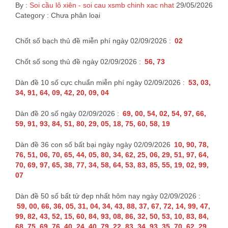
By :
Soi cầu lô xiên - soi cau xsmb chinh xac nhat
29/05/2026
Category : Chưa phân loại
Chốt số bạch thủ đề miễn phí ngày 02/09/2026 :
02
Chốt số song thủ đề ngày 02/09/2026 :
56, 73
Dàn đề 10 số cực chuẩn miễn phí ngày 02/09/2026 :
53, 03,
34, 91, 64, 09, 42, 20, 09, 04
Dàn đề 20 số ngày 02/09/2026 :
69, 00, 54, 02, 54, 97, 66,
59, 91, 93, 84, 51, 80, 29, 05, 18, 75, 60, 58, 19
Dàn đề 36 con số bất bại ngày ngày 02/09/2026
10, 90, 78,
76, 51, 06, 70, 65, 44, 05, 80, 34, 62, 25, 06, 29, 51, 97, 64,
70, 69, 97, 65, 38, 77, 34, 58, 64, 53, 83, 85, 55, 19, 02, 99,
07
Dàn đề 50 số bất tử đẹp nhất hôm nay ngày 02/09/2026 :
59, 00, 66, 36, 05, 31, 04, 34, 43, 88, 37, 67, 72, 14, 99, 47,
99, 82, 43, 52, 15, 60, 84, 93, 08, 86, 32, 50, 53, 10, 83, 84,
68, 75, 69, 76, 40, 24, 40, 79, 22, 83, 34, 93, 35, 70, 62, 29,