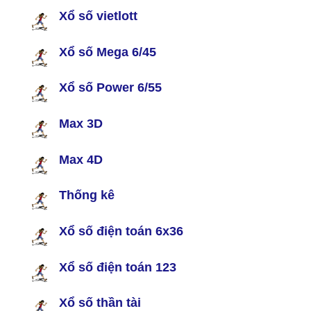
Xổ số vietlott
Xổ số Mega 6/45
Xổ số Power 6/55
Max 3D
Max 4D
Thống kê
Xổ số điện toán 6x36
Xổ số điện toán 123
Xổ số thần tài