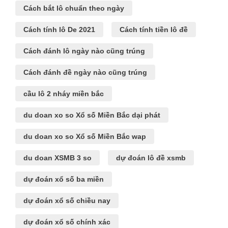
Cách bắt lô chuẩn theo ngày
Cách tính lô De 2021
Cách tính tiền lô đề
Cách đánh lô ngày nào cũng trúng
Cách đánh đề ngày nào cũng trúng
cầu lô 2 nháy miền bắc
du doan xo so Xổ số Miền Bắc dại phát
du doan xo so Xổ số Miền Bắc wap
du doan XSMB 3 so
dự đoán lô đề xsmb
dự đoán xổ số ba miền
dự đoán xổ số chiều nay
dự đoán xổ số chính xác