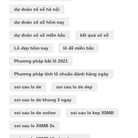
dự đoán xổ số hà nội
dự đoán xổ số hôm nay
dự đoán xổ số miền bắc
kết quả xổ số
Lô đẹp hôm nay
lô đề miền bắc
Phương pháp bắt lô 2021
Phương pháp tính lô chuẩn đánh hàng ngày
soi cau lo de
soi cau lo de dep
soi cau lo de khung 3 ngay
soi cau lo de online
soi cau lo kep XSMB
soi cau lo XSMB 3s