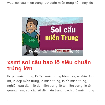
wap, soi cau mien trung, dự đoán miền trung hôm nay, dự …
Dự đoán cầu miền trung
90
xsmt soi cầu bao lô siêu chuẩn
trúng lớn
lô gan miền trung, lô đẹp miền trung hôm nay, sớ đầu đuôi
mt, lô đẹp miền trung, lô miền trung, lô đề miền trung,
nghiên cứu đánh lô de miền trung, lô to miền trung, lô tô
quảng nam, soi cầu số đề miền trung, bạch thủ miền trung
…