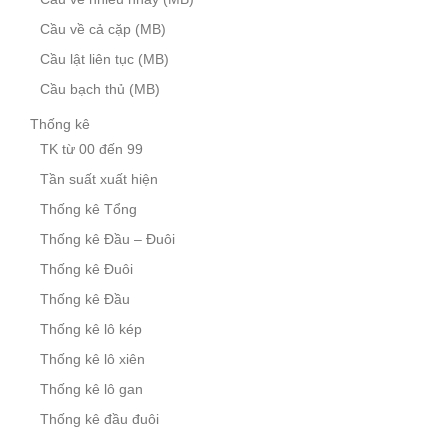
Cầu về cả cặp (MB)
Cầu lật liên tục (MB)
Cầu bạch thủ (MB)
Thống kê
TK từ 00 đến 99
Tần suất xuất hiện
Thống kê Tổng
Thống kê Đầu – Đuôi
Thống kê Đuôi
Thống kê Đầu
Thống kê lô kép
Thống kê lô xiên
Thống kê lô gan
Thống kê đầu đuôi