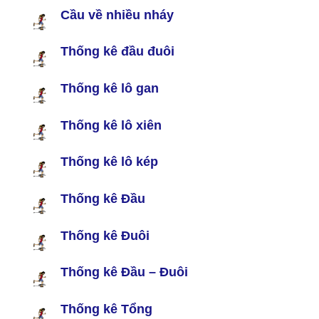
Cầu về nhiều nháy
Thống kê đầu đuôi
Thống kê lô gan
Thống kê lô xiên
Thống kê lô kép
Thống kê Đầu
Thống kê Đuôi
Thống kê Đầu – Đuôi
Thống kê Tổng