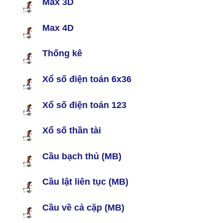
Max 3D
Max 4D
Thống kê
Xổ số điện toán 6x36
Xổ số điện toán 123
Xổ số thần tài
Cầu bạch thủ (MB)
Cầu lật liên tục (MB)
Cầu về cả cặp (MB)