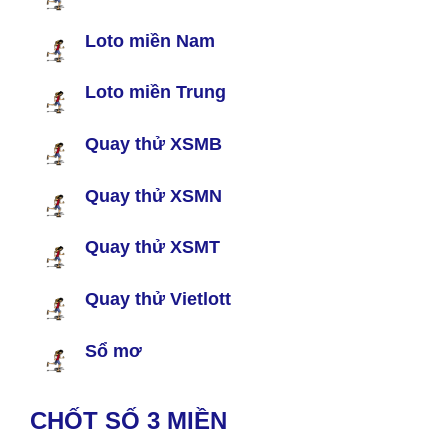
Loto miền Nam
Loto miền Trung
Quay thử XSMB
Quay thử XSMN
Quay thử XSMT
Quay thử Vietlott
Sổ mơ
CHỐT SỐ 3 MIỀN