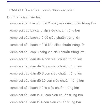
TRANG CHỦ – soi cau xsmb chinh xac nhat
Dự đoán cầu miền bắc
xsmb soi cầu bạch thu lô 2 nháy víp siêu chuẩn trúng lớn
xsmb soi cầu ba càng víp siêu chuẩn trúng lớn
xsmb soi cầu bạch thủ đề siêu chuẩn trúng lớn
xsmb soi cầu bạch thủ lô kép siêu chuẩn trúng lớn
xsmb soi cầu cặp 3 càng víp siêu chuẩn trúng lớn
xsmb soi cầu dàn đề 4 con siêu chuẩn trúng lớn
xsmb soi cầu dàn đề 6 con siêu chuẩn trúng lớn
xsmb soi cầu dàn đề 8 con siêu chuẩn trúng lớn
xsmb soi cầu dàn đề 10 con siêu chuẩn trúng lớn
xsmb soi cầu bạch thủ lô siêu chuẩn trúng lớn
xsmb soi cầu dàn lô 10 con siêu chuẩn trúng lớn
xsmb soi cầu dàn lô 4 con siêu chuẩn trúng lớn