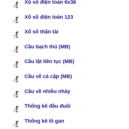
Xổ số điện toán 6x36
Xổ số điện toán 123
Xổ số thần tài
Cầu bạch thủ (MB)
Cầu lật liên tục (MB)
Cầu về cả cặp (MB)
Cầu về nhiều nháy
Thống kê đầu đuôi
Thống kê lô gan