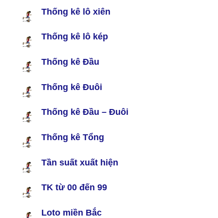
Thống kê lô xiên
Thống kê lô kép
Thống kê Đầu
Thống kê Đuôi
Thống kê Đầu – Đuôi
Thống kê Tổng
Tần suất xuất hiện
TK từ 00 đến 99
Loto miền Bắc