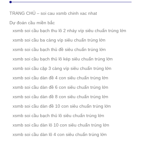
TRANG CHỦ – soi cau xsmb chinh xac nhat
Dự đoán cầu miền bắc
xsmb soi cầu bạch thu lô 2 nháy víp siêu chuẩn trúng lớn
xsmb soi cầu ba càng víp siêu chuẩn trúng lớn
xsmb soi cầu bạch thủ đề siêu chuẩn trúng lớn
xsmb soi cầu bạch thủ lô kép siêu chuẩn trúng lớn
xsmb soi cầu cặp 3 càng víp siêu chuẩn trúng lớn
xsmb soi cầu dàn đề 4 con siêu chuẩn trúng lớn
xsmb soi cầu dàn đề 6 con siêu chuẩn trúng lớn
xsmb soi cầu dàn đề 8 con siêu chuẩn trúng lớn
xsmb soi cầu dàn đề 10 con siêu chuẩn trúng lớn
xsmb soi cầu bạch thủ lô siêu chuẩn trúng lớn
xsmb soi cầu dàn lô 10 con siêu chuẩn trúng lớn
xsmb soi cầu dàn lô 4 con siêu chuẩn trúng lớn