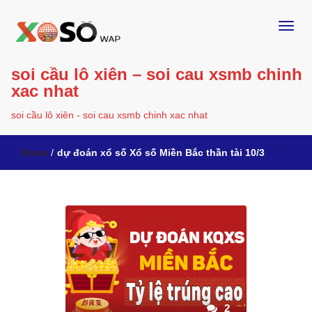
soi cầu lô xiên – soi cau xsmb chinh
xac nhat
soi cầu lô xiên - soi cau xsmb chinh xac nhat
Home
/
dự đoán xổ số Xổ số Miền Bắc thần tài 10/3
2