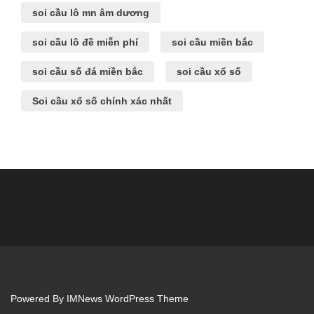
soi cầu lô mn âm dương
soi cầu lô đề miễn phí
soi cầu miền bắc
soi cầu số đá miền bắc
soi cầu xổ số
Soi cầu xổ số chính xác nhất
Powered By
IMNews WordPress Theme