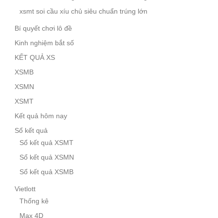
xsmt soi cầu xíu chủ siêu chuẩn trúng lớn
Bí quyết chơi lô đề
Kinh nghiệm bắt số
KẾT QUẢ XS
XSMB
XSMN
XSMT
Kết quả hôm nay
Sổ kết quả
Sổ kết quả XSMT
Sổ kết quả XSMN
Sổ kết quả XSMB
Vietlott
Thống kê
Max 4D