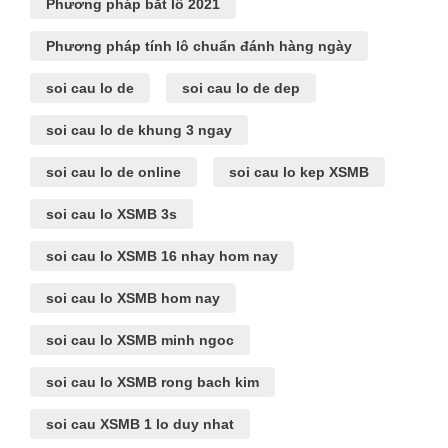
Phương pháp bắt lô 2021
Phương pháp tính lô chuẩn đánh hàng ngày
soi cau lo de
soi cau lo de dep
soi cau lo de khung 3 ngay
soi cau lo de online
soi cau lo kep XSMB
soi cau lo XSMB 3s
soi cau lo XSMB 16 nhay hom nay
soi cau lo XSMB hom nay
soi cau lo XSMB minh ngoc
soi cau lo XSMB rong bach kim
soi cau XSMB 1 lo duy nhat