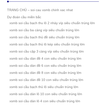
TRANG CHỦ – soi cau xsmb chinh xac nhat
Dự đoán cầu miền bắc
xsmb soi cầu bạch thu lô 2 nháy víp siêu chuẩn trúng lớn
xsmb soi cầu ba càng víp siêu chuẩn trúng lớn
xsmb soi cầu bạch thủ đề siêu chuẩn trúng lớn
xsmb soi cầu bạch thủ lô kép siêu chuẩn trúng lớn
xsmb soi cầu cặp 3 càng víp siêu chuẩn trúng lớn
xsmb soi cầu dàn đề 4 con siêu chuẩn trúng lớn
xsmb soi cầu dàn đề 6 con siêu chuẩn trúng lớn
xsmb soi cầu dàn đề 8 con siêu chuẩn trúng lớn
xsmb soi cầu dàn đề 10 con siêu chuẩn trúng lớn
xsmb soi cầu bạch thủ lô siêu chuẩn trúng lớn
xsmb soi cầu dàn lô 10 con siêu chuẩn trúng lớn
xsmb soi cầu dàn lô 4 con siêu chuẩn trúng lớn