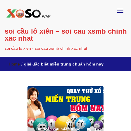
soi cầu lô xiên – soi cau xsmb chinh
xac nhat
soi cầu lô xiên - soi cau xsmb chinh xac nhat
Home
/
giải đặc biệt miền trung chuẩn hôm nay
Dự đoán cầu miền trung
151