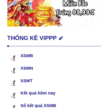
THỐNG KÊ VIPPP ⇙
XSMB
XSMN
XSMT
Kết quả hôm nay
Sổ kết quả XSMB