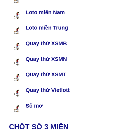
Loto miền Nam
Loto miền Trung
Quay thử XSMB
Quay thử XSMN
Quay thử XSMT
Quay thử Vietlott
Sổ mơ
CHỐT SỐ 3 MIỀN