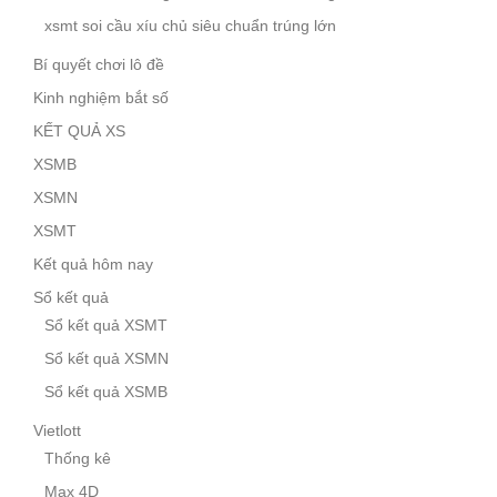
xsmt soi cầu xíu chủ siêu chuẩn trúng lớn
Bí quyết chơi lô đề
Kinh nghiệm bắt số
KẾT QUẢ XS
XSMB
XSMN
XSMT
Kết quả hôm nay
Sổ kết quả
Sổ kết quả XSMT
Sổ kết quả XSMN
Sổ kết quả XSMB
Vietlott
Thống kê
Max 4D