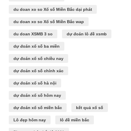
du doan xo so Xổ số Miền Bắc dại phát
du doan xo so Xổ số Miền Bắc wap
du doan XSMB 3 so
dự đoán lô đề xsmb
dự đoán xổ số ba miền
dự đoán xổ số chiều nay
dự đoán xổ số chính xác
dự đoán xổ số hà nội
dự đoán xổ số hôm nay
dự đoán xổ số miền bắc
kết quả xổ số
Lô đẹp hôm nay
lô đề miền bắc