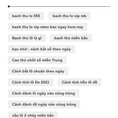
bach thu lo 555
bach thu lo vip mb
bach thu lo vip mien bac ngay hom nay
Bạch thủ lô là gì
bạch thủ miền bắc
bạc nhớ - cách bắt số theo ngày
Cao thủ chốt số miền Trung
Cách bắt lô chuẩn theo ngày
Cách tính lô De 2021
Cách tính tiền lô đề
Cách đánh lô ngày nào cũng trúng
Cách đánh đề ngày nào cũng trúng
cầu lô 2 nháy miền bắc