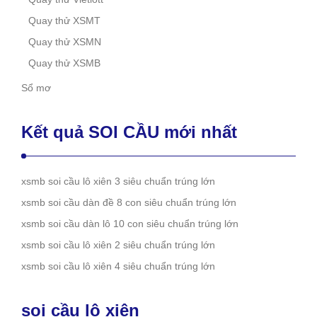
Quay thử XSMT
Quay thử XSMN
Quay thử XSMB
Sổ mơ
Kết quả SOI CẦU mới nhất
xsmb soi cầu lô xiên 3 siêu chuẩn trúng lớn
xsmb soi cầu dàn đề 8 con siêu chuẩn trúng lớn
xsmb soi cầu dàn lô 10 con siêu chuẩn trúng lớn
xsmb soi cầu lô xiên 2 siêu chuẩn trúng lớn
xsmb soi cầu lô xiên 4 siêu chuẩn trúng lớn
soi cầu lô xiên