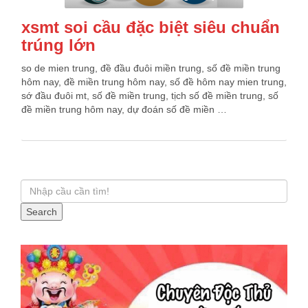
xsmt soi cầu đặc biệt siêu chuẩn
trúng lớn
so de mien trung, đề đầu đuôi miền trung, số đề miền trung
hôm nay, đề miền trung hôm nay, số đề hôm nay mien trung,
sớ đầu đuôi mt, số đề miền trung, tịch số đề miền trung, số
đề miền trung hôm nay, dự đoán số đề miền …
Search