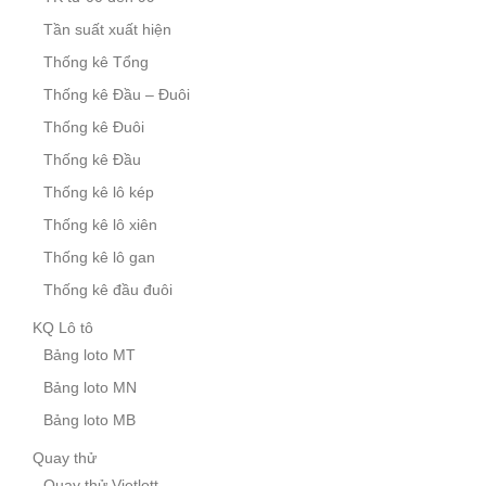
Tần suất xuất hiện
Thống kê Tổng
Thống kê Đầu – Đuôi
Thống kê Đuôi
Thống kê Đầu
Thống kê lô kép
Thống kê lô xiên
Thống kê lô gan
Thống kê đầu đuôi
KQ Lô tô
Bảng loto MT
Bảng loto MN
Bảng loto MB
Quay thử
Quay thử Vietlott