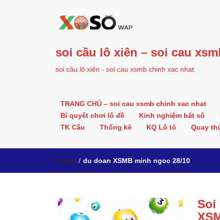
soi cầu lô xiên – soi cau xs
soi cầu lô xiên - soi cau xsmb chinh xac nhat
TRANG CHỦ – soi cau xsmb chinh xac nhat
Bí quyết chơi lô đề
Kinh nghiệm bắt số
TK Cầu
Thống kê
KQ Lô tô
Quay th
Home
/
du doan XSMB minh ngoc 28/10
Soi
XS