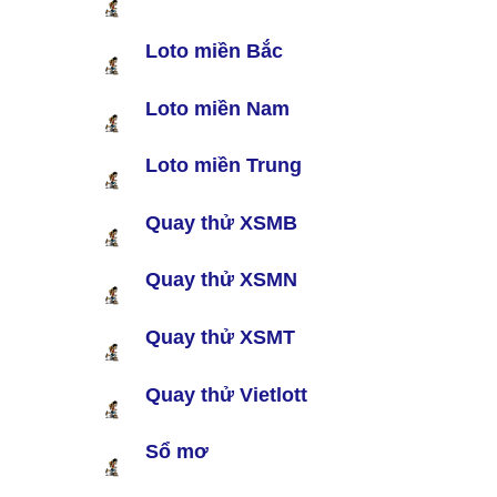
Loto miền Bắc
Loto miền Nam
Loto miền Trung
Quay thử XSMB
Quay thử XSMN
Quay thử XSMT
Quay thử Vietlott
Sổ mơ