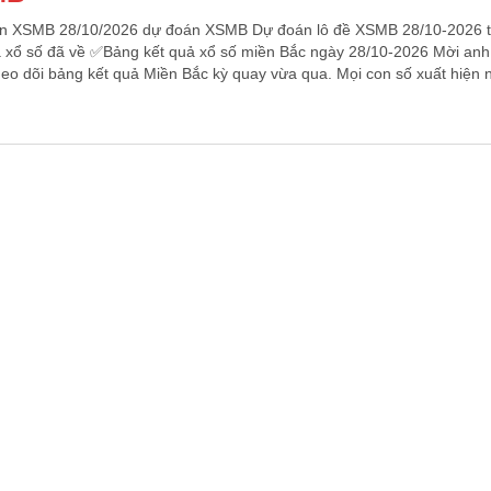
n XSMB 28/10/2026 dự đoán XSMB Dự đoán lô đề XSMB 28/10-2026 
ả xổ số đã về ✅Bảng kết quả xổ số miền Bắc ngày 28/10-2026 Mời an
heo dõi bảng kết quả Miền Bắc kỳ quay vừa qua. Mọi con số xuất hiện