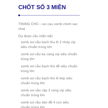
CHỐT SỐ 3 MIỀN
TRANG CHỦ – soi cau xsmb chinh xac
nhat
Dự đoán cầu miền bắc
xsmb soi cầu bạch thu lô 2 nháy víp
siêu chuẩn trúng lớn
xsmb soi cầu ba càng víp siêu chuẩn
trúng lớn
xsmb soi cầu bạch thủ đề siêu chuẩn
trúng lớn
xsmb soi cầu bạch thủ lô kép siêu
chuẩn trúng lớn
xsmb soi cầu cặp 3 càng víp siêu
chuẩn trúng lớn
xsmb soi cầu dàn đề 4 con siêu
chuẩn trúng lớn