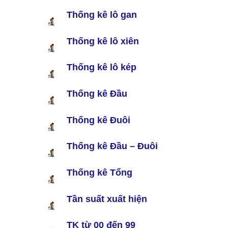
Thống kê lô gan
Thống kê lô xiên
Thống kê lô kép
Thống kê Đầu
Thống kê Đuôi
Thống kê Đầu – Đuôi
Thống kê Tổng
Tần suất xuất hiện
TK từ 00 đến 99