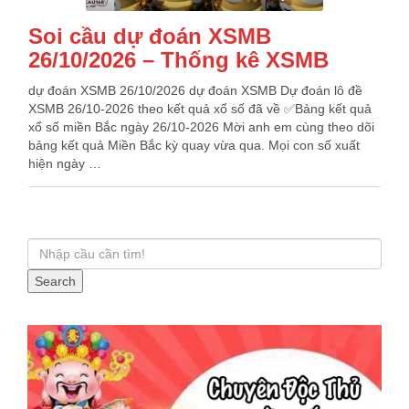
Soi cầu dự đoán XSMB
26/10/2026 – Thống kê XSMB
dự đoán XSMB 26/10/2026 dự đoán XSMB Dự đoán lô đề
XSMB 26/10-2026 theo kết quả xổ số đã về ✅Bảng kết quả
xổ số miền Bắc ngày 26/10-2026 Mời anh em cùng theo dõi
bảng kết quả Miền Bắc kỳ quay vừa qua. Mọi con số xuất
hiện ngày …
Search