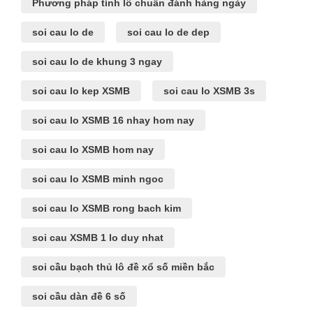
Phương pháp tính lô chuẩn đánh hàng ngày
soi cau lo de
soi cau lo de dep
soi cau lo de khung 3 ngay
soi cau lo kep XSMB
soi cau lo XSMB 3s
soi cau lo XSMB 16 nhay hom nay
soi cau lo XSMB hom nay
soi cau lo XSMB minh ngoc
soi cau lo XSMB rong bach kim
soi cau XSMB 1 lo duy nhat
soi cầu bạch thủ lô đề xổ số miền bắc
soi cầu dàn đề 6 số