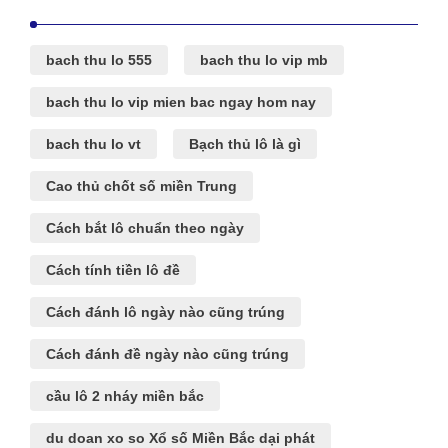
bach thu lo 555
bach thu lo vip mb
bach thu lo vip mien bac ngay hom nay
bach thu lo vt
Bạch thủ lô là gì
Cao thủ chốt số miền Trung
Cách bắt lô chuẩn theo ngày
Cách tính tiền lô đề
Cách đánh lô ngày nào cũng trúng
Cách đánh đề ngày nào cũng trúng
cầu lô 2 nháy miền bắc
du doan xo so Xổ số Miền Bắc dại phát