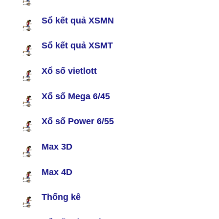
Sổ kết quả XSMN
Sổ kết quả XSMT
Xổ số vietlott
Xổ số Mega 6/45
Xổ số Power 6/55
Max 3D
Max 4D
Thống kê