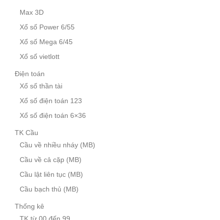
Max 3D
Xổ số Power 6/55
Xổ số Mega 6/45
Xổ số vietlott
Điện toán
Xổ số thần tài
Xổ số điện toán 123
Xổ số điện toán 6×36
TK Cầu
Cầu về nhiều nháy (MB)
Cầu về cả cặp (MB)
Cầu lật liên tục (MB)
Cầu bạch thủ (MB)
Thống kê
TK từ 00 đến 99