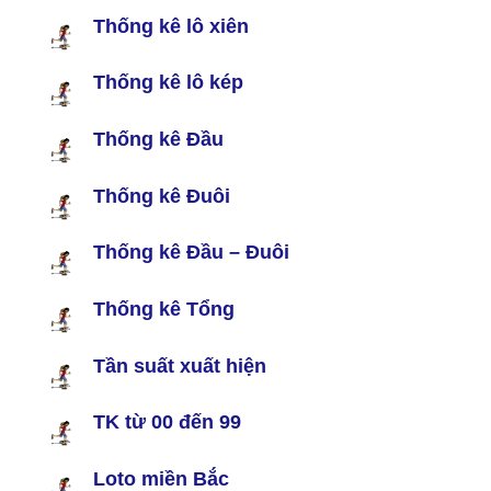
Thống kê lô xiên
Thống kê lô kép
Thống kê Đầu
Thống kê Đuôi
Thống kê Đầu – Đuôi
Thống kê Tổng
Tần suất xuất hiện
TK từ 00 đến 99
Loto miền Bắc