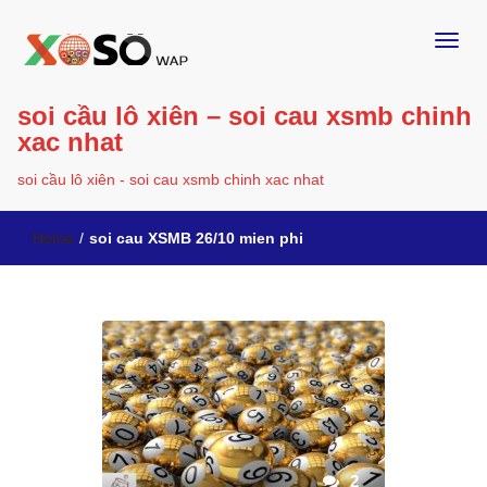
soi cầu lô xiên – soi cau xsmb chinh
xac nhat
soi cầu lô xiên - soi cau xsmb chinh xac nhat
Home
/
soi cau XSMB 26/10 mien phi
2