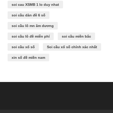
soi cau XSMB 1 lo duy nhat
soi cầu dàn đề 6 số
soi cầu lô mn âm dương
soi cầu lô đề miễn phí
soi cầu miền bắc
soi cầu xổ số
Soi cầu xổ số chính xác nhất
xin số đề miền nam